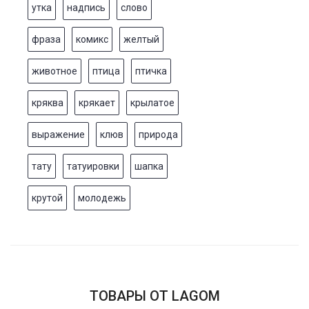
утка
надпись
слово
фраза
комикс
желтый
животное
птица
птичка
кряква
крякает
крылатое
выражение
клюв
природа
тату
татуировки
шапка
крутой
молодежь
ТОВАРЫ ОТ LAGOM