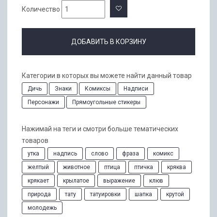
Количество
ДОБАВИТЬ В КОРЗИНУ
Категории в которых вы можете найти данный товар
Дичь
Знаки
Комиксы
Надписи
Персонажи
Прямоугольные стикеры
Нажимай на теги и смотри больше тематических
товаров
утка
надпись
слово
фраза
комикс
желтый
животное
птица
птичка
кряква
крякает
крылатое
выражение
клюв
природа
тату
татуировки
шапка
крутой
молодежь