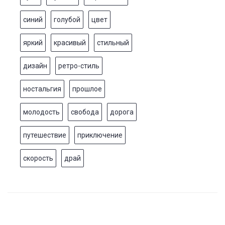
синий
голубой
цвет
яркий
красивый
стильный
дизайн
ретро-стиль
ностальгия
прошлое
молодость
свобода
дорога
путешествие
приключение
скорость
драй