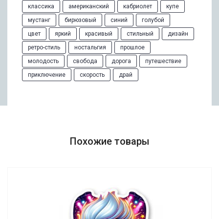
классика
американский
кабриолет
купе
мустанг
бирюзовый
синий
голубой
цвет
яркий
красивый
стильный
дизайн
ретро-стиль
ностальгия
прошлое
молодость
свобода
дорога
путешествие
приключение
скорость
драй
Похожие товары