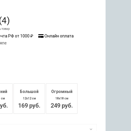
(
4
)
ь товар
чта РФ от 1000 ₽
Онлайн оплата
япе
ний
Большой
Огромный
0 см
12x12 см
18x18 см
уб.
169 руб.
249 руб.