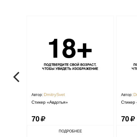
DmitrySvet
D
Автор:
Автор:
Стикер «Авдотья»
Стикер
70
70
ПОДРОБНЕЕ