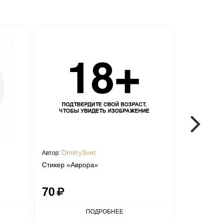
DmitrySvet
Dmit
Автор:
Автор:
Стикер «Аврора»
Абби
70
70
ПОДРОБНЕЕ