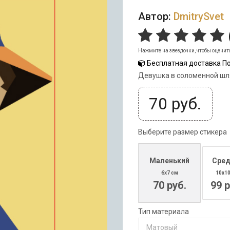
Автор:
DmitrySvet
Нажмите на звездочки, чтобы оценит
Бесплатная доставка По
Девушка в соломенной шл
70
руб.
Выберите размер стикера
Маленький
Сред
6x7 см
10x1
70 руб.
99 р
Тип материала
Матовый