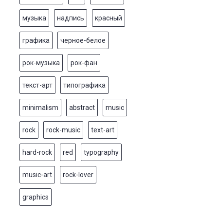
музыка
надпись
красный
графика
черное-белое
рок-музыка
рок-фан
текст-арт
типографика
minimalism
abstract
music
rock
rock-music
text-art
hard-rock
red
typography
music-art
rock-lover
graphics