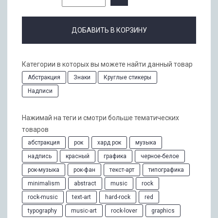
ДОБАВИТЬ В КОРЗИНУ
Категории в которых вы можете найти данный товар
Абстракция
Знаки
Круглые стикеры
Надписи
Нажимай на теги и смотри больше тематических
товаров
абстракция
рок
хард рок
музыка
надпись
красный
графика
черное-белое
рок-музыка
рок-фан
текст-арт
типографика
minimalism
abstract
music
rock
rock-music
text-art
hard-rock
red
typography
music-art
rock-lover
graphics