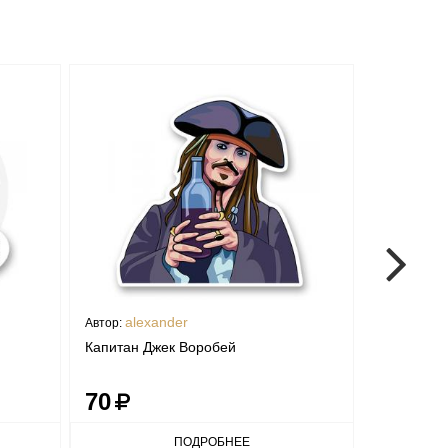
alexander
FUF
Автор:
Автор:
Капитан Джек Воробей
Ублюдок,м
70
70
ПОДРОБНЕЕ