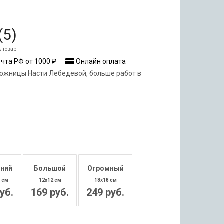
(
5
)
ь товар
чта РФ от 1000 ₽
Онлайн оплата
ожницы Насти Лебедевой, больше работ в
ний
Большой
Огромный
0 см
12x12 см
18x18 см
уб.
169 руб.
249 руб.