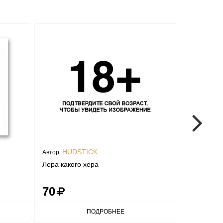
HUDSTICK
HUD
Автор:
Автор:
Лера какого хера
Стикер «Бо
70
70
ПОДРОБНЕЕ