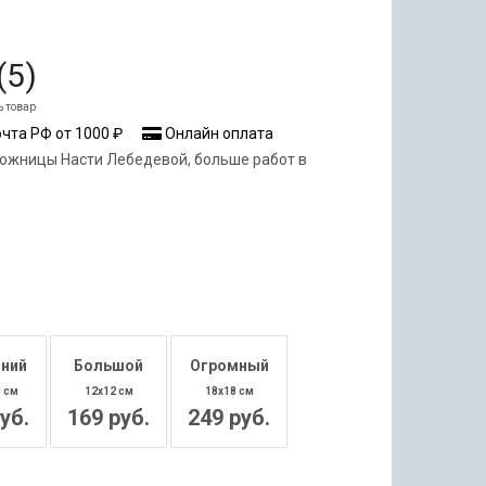
(
5
)
ь товар
чта РФ от 1000 ₽
Онлайн оплата
ожницы Насти Лебедевой, больше работ в
ний
Большой
Огромный
0 см
12x12 см
18x18 см
уб.
169 руб.
249 руб.