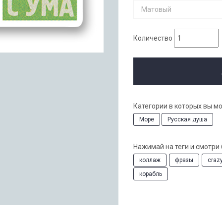
Матовый
Количество
Категории в которых вы м
Море
Русская душа
Нажимай на теги и смотри
коллаж
фразы
craz
корабль