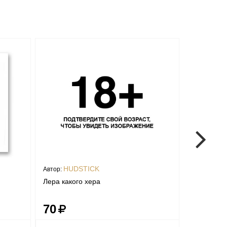
HUDSTICK
HUD
Автор:
Автор:
Лера какого хера
Бартман и
Simpsons)
70
70