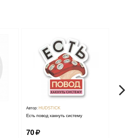
HUDSTICK
Fall
Автор:
Автор:
Есть повод хакнуть систему
Стикер "С
70
70