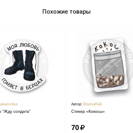
Похожие товары
akaronka
MamaKali
Автор:
 "Жду солдата"
Стикер «Кокосы»
70