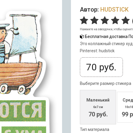
Автор:
HUDSTICK
Нажмите на звездочки, чтобы оценит
Бесплатная доставка По
Это коллажный стикер худ
Pinterest: hudstick
70
руб.
Выберите размер стикера
Маленький
Сред
6x7 см
10x1
70 руб.
99 р
Тип материала