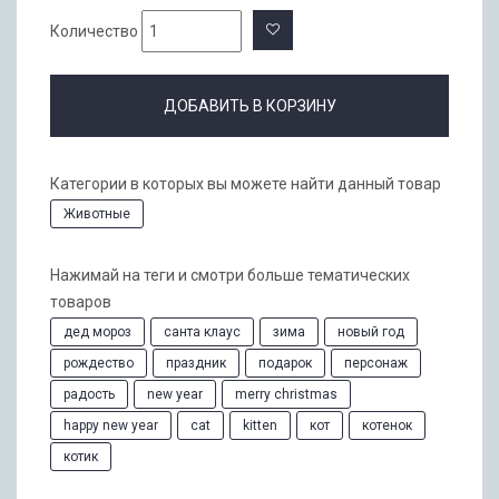
Количество
ДОБАВИТЬ В КОРЗИНУ
Категории в которых вы можете найти данный товар
Животные
Нажимай на теги и смотри больше тематических
товаров
дед мороз
санта клаус
зима
новый год
рождество
праздник
подарок
персонаж
радость
new year
merry christmas
happy new year
cat
kitten
кот
котенок
котик