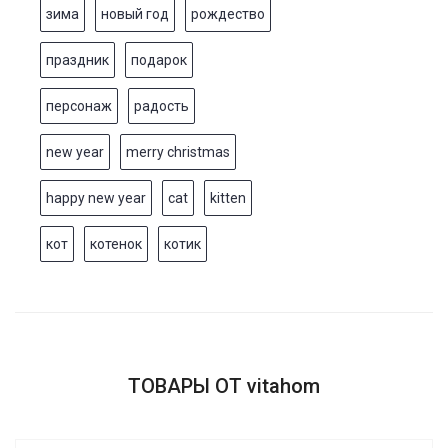
зима
новый год
рождество
праздник
подарок
персонаж
радость
new year
merry christmas
happy new year
cat
kitten
кот
котенок
котик
ТОВАРЫ ОТ vitahom