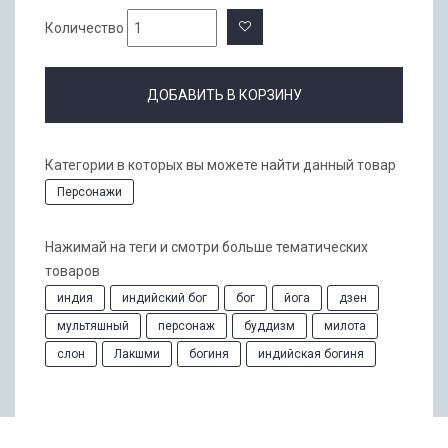
Количество
ДОБАВИТЬ В КОРЗИНУ
Категории в которых вы можете найти данный товар
Персонажи
Нажимай на теги и смотри больше тематических
товаров
индия
индийский бог
бог
йога
дзен
мультяшный
персонаж
буддизм
милота
слон
Лакшми
богиня
индийская богиня