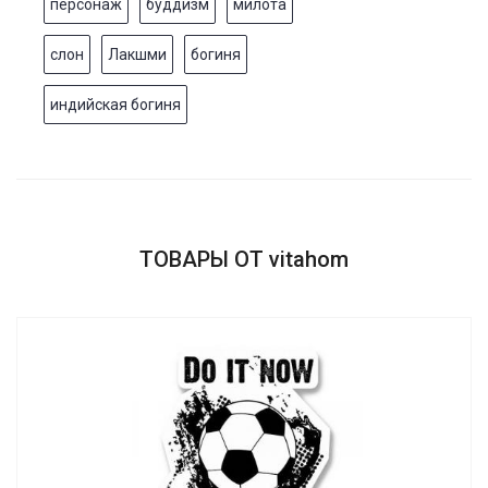
персонаж
буддизм
милота
слон
Лакшми
богиня
индийская богиня
ТОВАРЫ ОТ vitahom