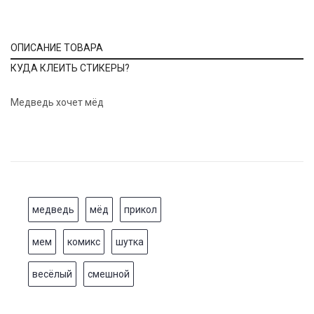
ОПИСАНИЕ ТОВАРА
КУДА КЛЕИТЬ СТИКЕРЫ?
Медведь хочет мёд
медведь
мёд
прикол
мем
комикс
шутка
весёлый
смешной