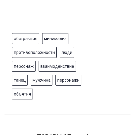
абстракция
минимализ
противоположности
люди
персонаж
взаимодействие
танец
мужчина
персонажи
объятия