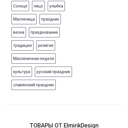
Солнце
лицо
улыбка
Масленица
праздник
весна
празднование
традиция
религия
Масленичная неделя
культура
русский праздник
славянский праздник
ТОВАРЫ ОТ ElmirikDesign