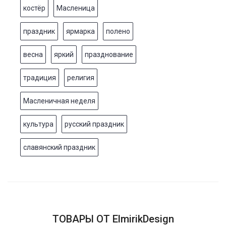
костёр
Масленица
праздник
ярмарка
полено
весна
яркий
празднование
традиция
религия
Масленичная неделя
культура
русский праздник
славянский праздник
ТОВАРЫ ОТ ElmirikDesign