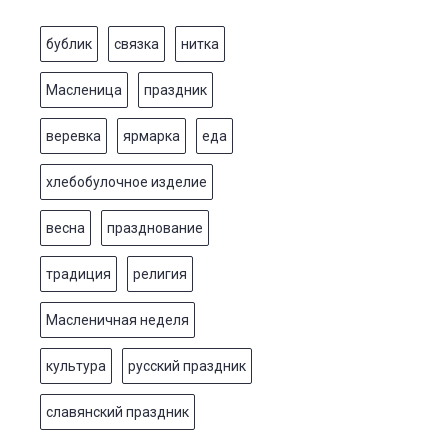
бублик
связка
нитка
Масленица
праздник
веревка
ярмарка
еда
хлебобулочное изделие
весна
празднование
традиция
религия
Масленичная неделя
культура
русский праздник
славянский праздник