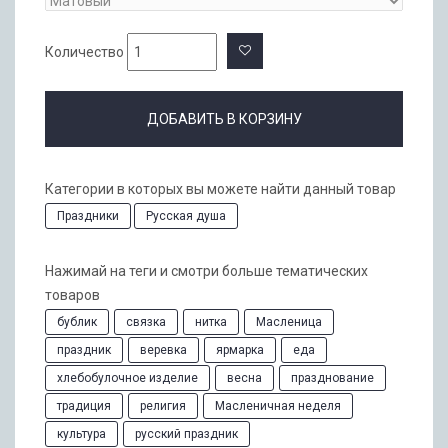
Количество
ДОБАВИТЬ В КОРЗИНУ
Категории в которых вы можете найти данный товар
Праздники
Русская душа
Нажимай на теги и смотри больше тематических
товаров
бублик
связка
нитка
Масленица
праздник
веревка
ярмарка
еда
хлебобулочное изделие
весна
празднование
традиция
религия
Масленичная неделя
культура
русский праздник