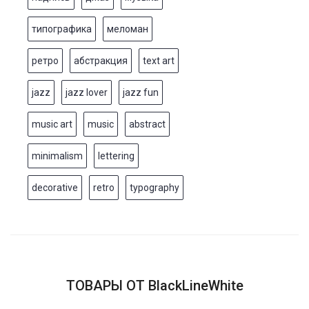
типографика
меломан
ретро
абстракция
text art
jazz
jazz lover
jazz fun
music art
music
abstract
minimalism
lettering
decorative
retro
typography
ТОВАРЫ ОТ BlackLineWhite