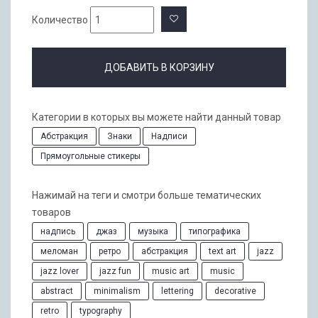
Количество
ДОБАВИТЬ В КОРЗИНУ
Категории в которых вы можете найти данный товар
Абстракция
Знаки
Надписи
Прямоугольные стикеры
Нажимай на теги и смотри больше тематических
товаров
надпись
джаз
музыка
типографика
меломан
ретро
абстракция
text art
jazz
jazz lover
jazz fun
music art
music
abstract
minimalism
lettering
decorative
retro
typography