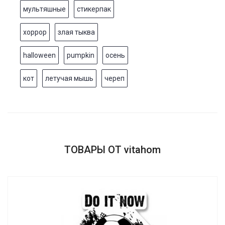
мультяшные
стикерпак
хоррор
злая тыква
halloween
pumpkin
осень
кот
летучая мышь
череп
ТОВАРЫ ОТ vitahom