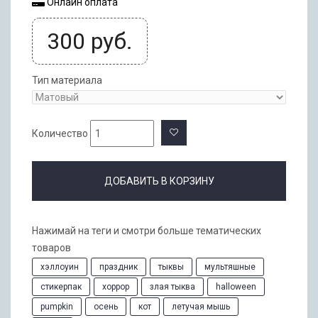
Онлайн оплата
300
руб.
Тип материала
Количество
ДОБАВИТЬ В КОРЗИНУ
Нажимай на теги и смотри больше тематических
товаров
хэллоуин
праздник
тыквы
мультяшные
стикерпак
хоррор
злая тыква
halloween
pumpkin
осень
кот
летучая мышь