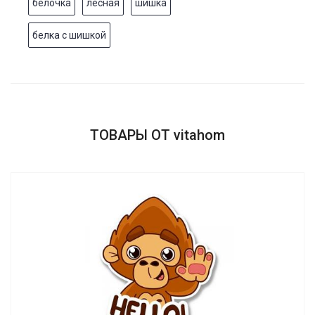
белочка
лесная
шишка
белка с шишкой
ТОВАРЫ ОТ vitahom