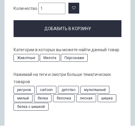
Количество
ДОБАВИТЬ В КОРЗИНУ
Категории в которых вы можете найти данный товар
Животные
Милота
Персонажи
Нажимай на теги и смотри больше тематических
товаров
рисунок
cartoon
детство
мультяшный
милый
белка
белочка
лесная
шишка
белка с шишкой