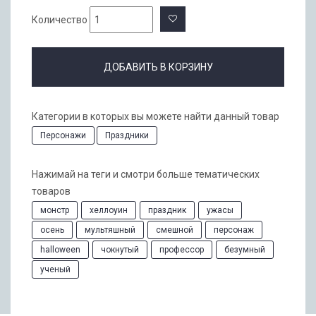
Количество
ДОБАВИТЬ В КОРЗИНУ
Категории в которых вы можете найти данный товар
Персонажи
Праздники
Нажимай на теги и смотри больше тематических
товаров
монстр
хеллоуин
праздник
ужасы
осень
мультяшный
смешной
персонаж
halloween
чокнутый
профессор
безумный
ученый