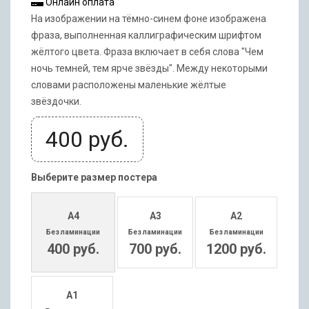
Онлайн оплата
На изображении на тёмно-синем фоне изображена
фраза, выполненная каллиграфическим шрифтом
жёлтого цвета. Фраза включает в себя слова "Чем
ночь темней, тем ярче звёзды". Между некоторыми
словами расположены маленькие жёлтые
звёздочки.
400
руб.
Выберите размер постера
А4
А3
А2
Без ламинации
Без ламинации
Без ламинации
400 руб.
700 руб.
1200 руб.
А1