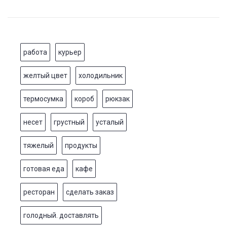
работа
курьер
желтый цвет
холодильник
термосумка
короб
рюкзак
несет
грустный
усталый
тяжелый
продукты
готовая еда
кафе
ресторан
сделать заказ
голодный. доставлять