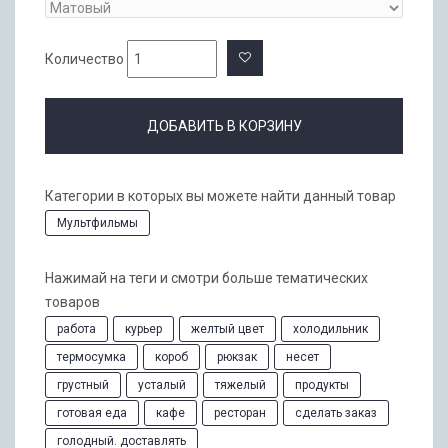
Количество
ДОБАВИТЬ В КОРЗИНУ
Категории в которых вы можете найти данный товар
Мультфильмы
Нажимай на теги и смотри больше тематических
товаров
работа
курьер
желтый цвет
холодильник
термосумка
короб
рюкзак
несет
грустный
усталый
тяжелый
продукты
готовая еда
кафе
ресторан
сделать заказ
голодный. доставлять