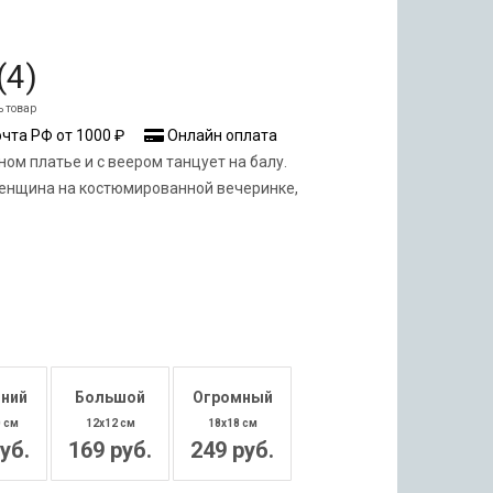
(
4
)
ь товар
чта РФ от 1000 ₽
Онлайн оплата
ом платье и с веером танцует на балу.
енщина на костюмированной вечеринке,
ний
Большой
Огромный
0 см
12x12 см
18x18 см
уб.
169 руб.
249 руб.