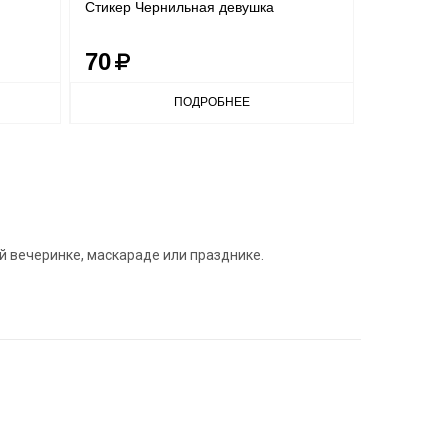
Стикер Чернильная девушка
Автор: VE
70
70
ПОДРОБНЕЕ
й вечеринке, маскараде или празднике.