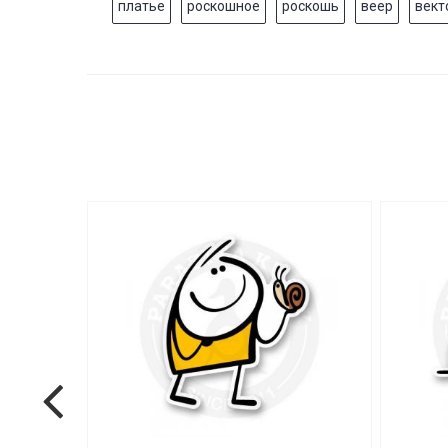
платье
роскошное
роскошь
веер
вект