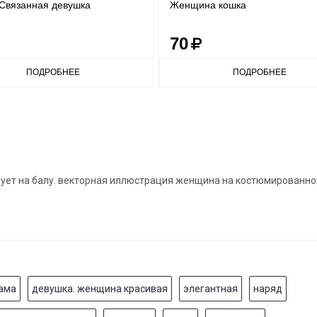
Связанная девушка
Женщина кошка
70
ПОДРОБНЕЕ
ПОДРОБНЕЕ
цует на балу. векторная иллюстрация женщина на костюмированно
ама
девушка. женщина красивая
элегантная
наряд