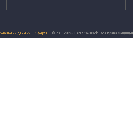
сональных данных
Оферта
© 2011-2026 ParazitaKusok. Все права защище