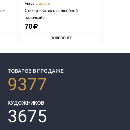
panova
pan
Автор:
Автор:
те»
Стикер «Котик с волшебной
Стикер «П
палочкой»
70
70
ПОДРОБНЕЕ
ТОВАРОВ В ПРОДАЖЕ
9377
ХУДОЖНИКОВ
3675