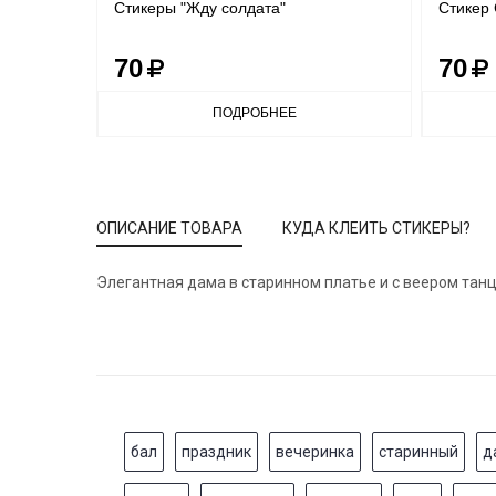
Стикеры "Жду солдата"
Стикер 
70
70
ПОДРОБНЕЕ
ОПИСАНИЕ ТОВАРА
КУДА КЛЕИТЬ СТИКЕРЫ?
Элегантная дама в старинном платье и с веером тан
бал
праздник
вечеринка
старинный
д