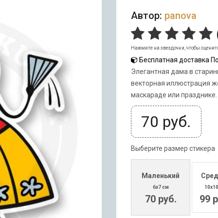
Автор:
panova
Нажмите на звездочки, чтобы оценит
Бесплатная доставка По
Элегантная дама в старинн
векторная иллюстрация ж
маскараде или празднике.
70
руб.
Выберите размер стикера
Маленький
Сред
6x7 см
10x1
70 руб.
99 р