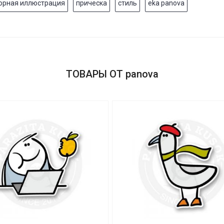
орная иллюстрация
прическа
стиль
eka panova
ТОВАРЫ ОТ panova