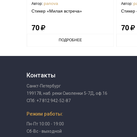
panova
p
Автор:
Автор:
Стикер «Милая встреча»
Стикер 
70
70
ПОДРОБНЕЕ
Контакты
Санкт-Петербург
199178, наб. реки Смоленки 5-7Д, оф.16
СПб: +7 812 942-52-87
Режим работы:
Пн-Пт 10:00 - 19:00
Сб-Вс - выходной