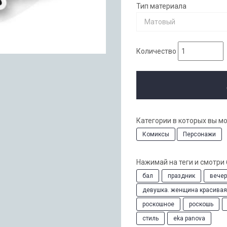
Тип материала
Матовый
Количество
Категории в которых вы м
Комиксы
Персонажи
Нажимай на теги и смотри
бал
праздник
вечер
девушка. женщина красивая
роскошное
роскошь
стиль
eka panova