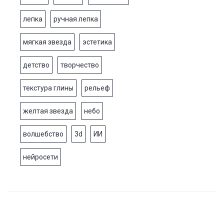
лепка
ручная лепка
мягкая звезда
эстетика
детство
творчество
текстура глины
рельеф
желтая звезда
небо
волшебство
3d
ИИ
нейросети