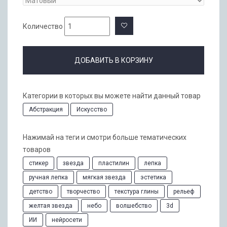
Количество
ДОБАВИТЬ В КОРЗИНУ
Категории в которых вы можете найти данный товар
Абстракция
Искусство
Нажимай на теги и смотри больше тематических
товаров
стикер
звезда
пластилин
лепка
ручная лепка
мягкая звезда
эстетика
детство
творчество
текстура глины
рельеф
желтая звезда
небо
волшебство
3d
ИИ
нейросети