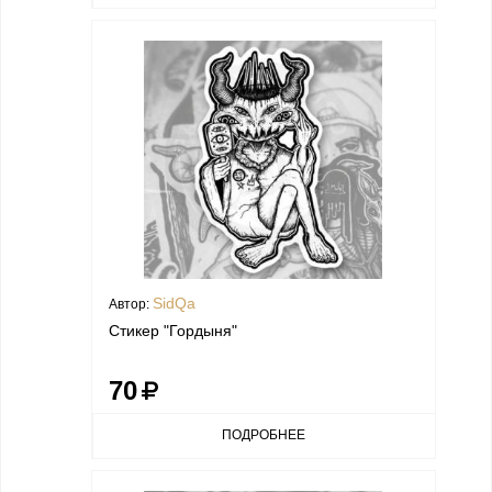
SidQa
Автор:
Стикер "Гордыня"
70
ПОДРОБНЕЕ