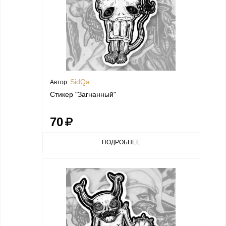
SidQa
Автор:
Стикер "Загнанный"
70
ПОДРОБНЕЕ