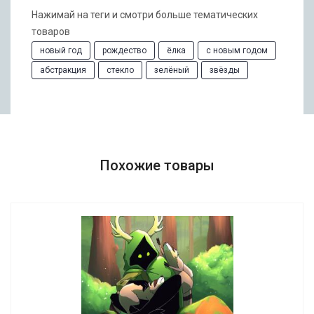
Нажимай на теги и смотри больше тематических
товаров
новый год
рождество
ёлка
с новым годом
абстракция
стекло
зелёный
звёзды
Похожие товары