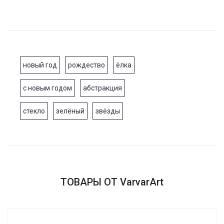
новый год
рождество
ёлка
с новым годом
абстракция
стекло
зелёный
звёзды
ТОВАРЫ ОТ VarvarArt