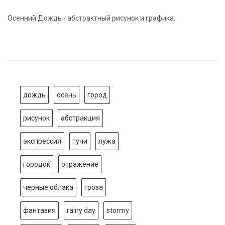
Осенний Дождь - абстрактный рисунок и графика.
дождь
осень
город
рисунок
абстракция
экспрессия
тучи
лужа
городок
отражение
черные облака
гроза
фантазия
rainy day
stormy