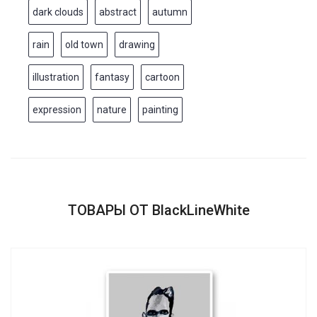
dark clouds
abstract
autumn
rain
old town
drawing
illustration
fantasy
cartoon
expression
nature
painting
ТОВАРЫ ОТ BlackLineWhite