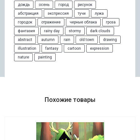
дождь
осень
город
рисунок
абстракция
экспрессия
тучи
лужа
городок
отражение
черные облака
гроза
фантазия
rainy day
stormy
dark clouds
abstract
autumn
rain
old town
drawing
illustration
fantasy
cartoon
expression
nature
painting
Похожие товары