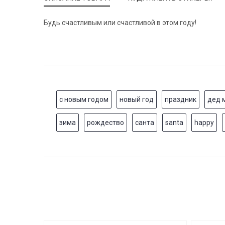
Будь счастливым или счастливой в этом году!
с новым годом
новый год
праздник
дед 
зима
рождество
санта
santa
happy