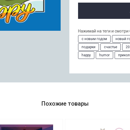
Нажимай на теги и смотри
с новым годом
новый г
подарки
счастье
20
happy
humor
прикол
Похожие товары