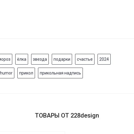
мороз
ёлка
звезда
подарки
счастье
2024
humor
прикол
прикольная надпись
ТОВАРЫ ОТ 228design