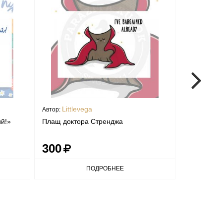
Littlevega
mant
Автор:
Автор:
й!»
Плащ доктора Стренджа
Открытка "
300
300
ПОДРОБНЕЕ