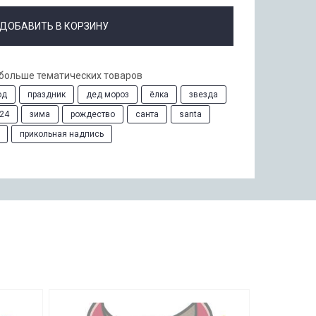
ДОБАВИТЬ В КОРЗИНУ
 больше тематических товаров
од
праздник
дед мороз
ёлка
звезда
24
зима
рождество
санта
santa
прикольная надпись