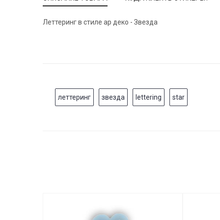
Леттеринг в стиле ар деко - Звезда
леттеринг
звезда
lettering
star