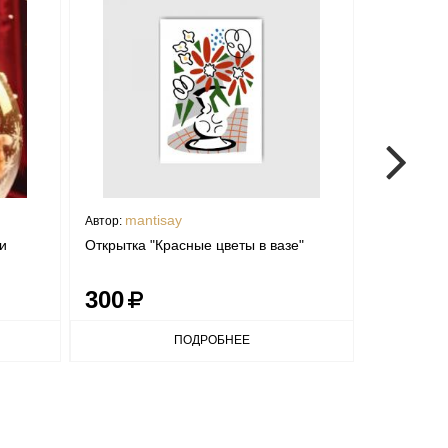
mantisay
Mola
Автор:
Автор:
и
Открытка "Красные цветы в вазе"
Открытка 
300
300
ПОДРОБНЕЕ