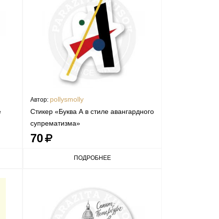
pollysmolly
Автор:
е
Стикер «Буква А в стиле авангардного
супрематизма»
70
ПОДРОБНЕЕ