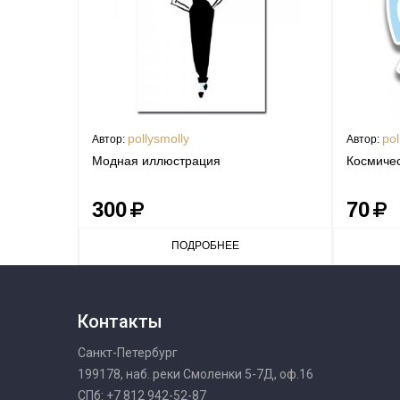
pollysmolly
pol
Автор:
Автор:
Модная иллюстрация
Космиче
300
70
ПОДРОБНЕЕ
Контакты
Санкт-Петербург
199178, наб. реки Смоленки 5-7Д, оф.16
СПб: +7 812 942-52-87