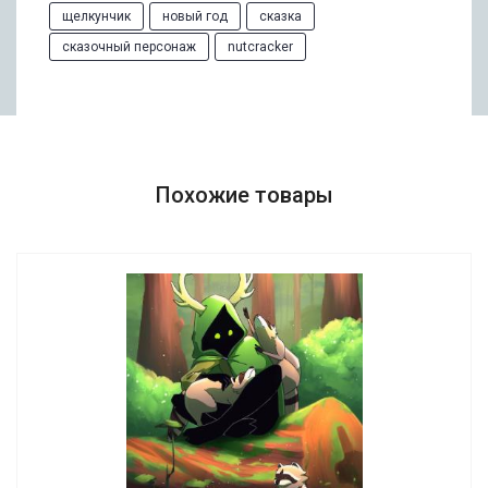
щелкунчик
новый год
сказка
сказочный персонаж
nutcracker
Похожие товары