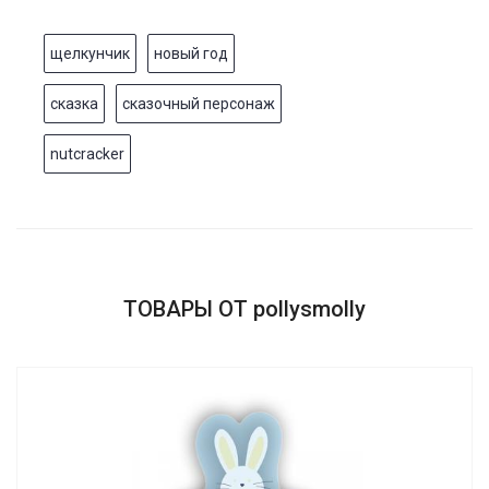
щелкунчик
новый год
сказка
сказочный персонаж
nutcracker
ТОВАРЫ ОТ pollysmolly