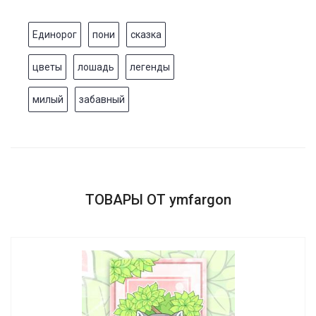
Единорог
пони
сказка
цветы
лошадь
легенды
милый
забавный
ТОВАРЫ ОТ ymfargon