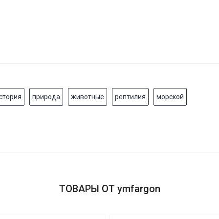
стория
природа
животные
рептилия
морской
ТОВАРЫ ОТ ymfargon