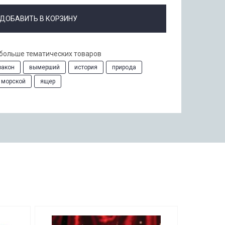
ДОБАВИТЬ В КОРЗИНУ
 больше тематических товаров
ракон
вымерший
история
природа
морской
ящер