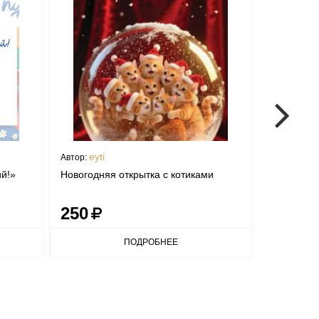
eyti
mant
Автор:
Автор:
й!»
Новогодняя открытка с котиками
Открытка "
250
300
ПОДРОБНЕЕ