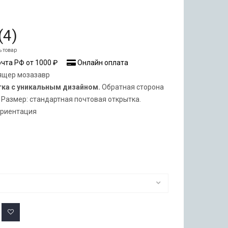
(
4
)
ь товар
чта РФ от 1000 ₽
Онлайн оплата
ящер мозазавр
тка с уникальным дизайном.
Обратная сторона
 Размер: стандартная почтовая открытка.
ориентация