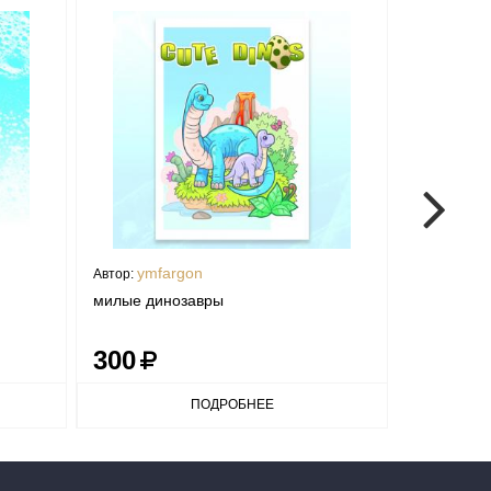
ymfargon
ymfa
Автор:
Автор:
милые динозавры
милые ди
300
300
ПОДРОБНЕЕ