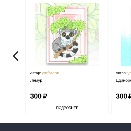
ymfargon
y
Автор:
Автор:
Лемур
Единор
300
300
ПОДРОБНЕЕ