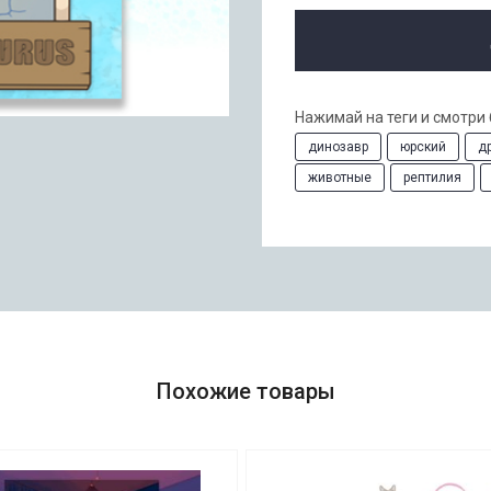
Нажимай на теги и смотри
динозавр
юрский
д
животные
рептилия
Похожие товары