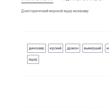
Доисторический морской ящер мозазавр
динозавр
юрский
дракон
вымерший
и
ящер