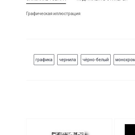
Графическая иллюстрация
графика
чернила
чёрно-белый
монохро