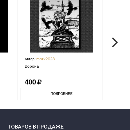
mork2028
mor
Автор:
Автор:
Ворона
Енотики
400
70
ПОДРОБНЕЕ
ТОВАРОВ В ПРОДАЖЕ