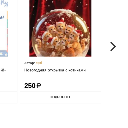
eyti
mant
Автор:
Автор:
й!»
Новогодняя открытка с котиками
Открытка "
250
300
ПОДРОБНЕЕ