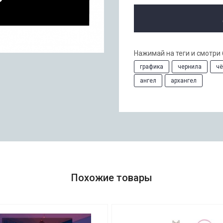
Нажимай на теги и смотри
графика
чернила
чё
ангел
архангел
Похожие товары