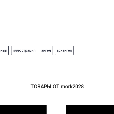
мный
иллюстрация
ангел
архангел
ТОВАРЫ ОТ mork2028