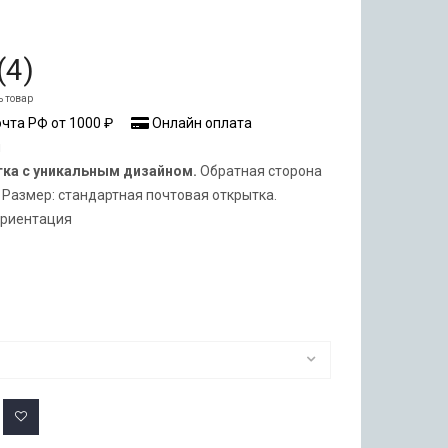
(
4
)
ь товар
чта РФ от 1000 ₽
Онлайн оплата
я
тка с уникальным дизайном.
Обратная сторона
 Размер: стандартная почтовая открытка.
ориентация