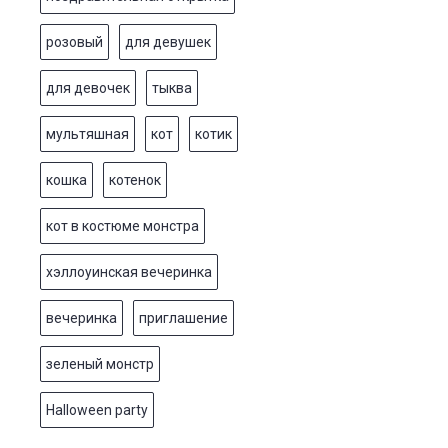
розовый
для девушек
для девочек
тыква
мультяшная
кот
котик
кошка
котенок
кот в костюме монстра
хэллоуинская вечеринка
вечеринка
приглашение
зеленый монстр
Halloween party