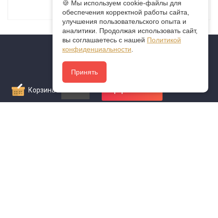
🍪 Мы используем cookie-файлы для
ПОДРОБНЕЕ
обеспечения корректной работы сайта,
улучшения пользовательского опыта и
аналитики. Продолжая использовать сайт,
вы соглашаетесь с нашей
Политикой
конфиденциальности
.
Контакты
Принять
Санкт-Петербург
Корзина
0
Оформить заказ
199178, наб. реки Смоленки 5-7Д, оф.16
СПб: +7 812 942-52-87
Режим работы:
Пн-Пт 10:00 - 19:00
Сб-Вс - выходной
Что значит
Что значит
FAQ
О НАС
КОНТАКТЫ