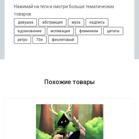
Нажимай на теги и смотри больше тематических
товаров
девушка
абстракция
муза
надпись
вдохновение
мотивация
феминизм
цитаты
ретро
70е
фиолетовый
Похожие товары