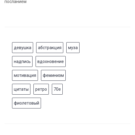
посланием
девушка
абстракция
муза
надпись
вдохновение
мотивация
феминизм
цитаты
ретро
70е
фиолетовый