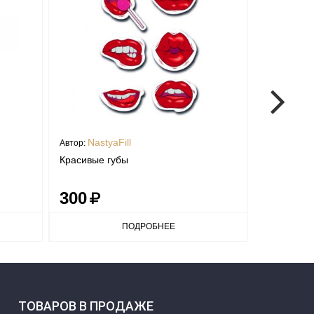
NastyaFill
Nasty
Автор:
Автор:
Красивые губы
Группа кр
300
300
ПОДРОБНЕЕ
ТОВАРОВ В ПРОДАЖЕ