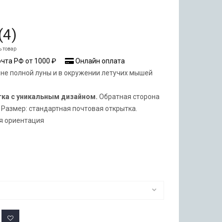
(
4
)
ь товар
чта РФ от 1000 ₽
Онлайн оплата
не полной луны и в окружении летучих мышей
тка с уникальным дизайном.
Обратная сторона
 Размер: стандартная почтовая открытка.
 ориентация