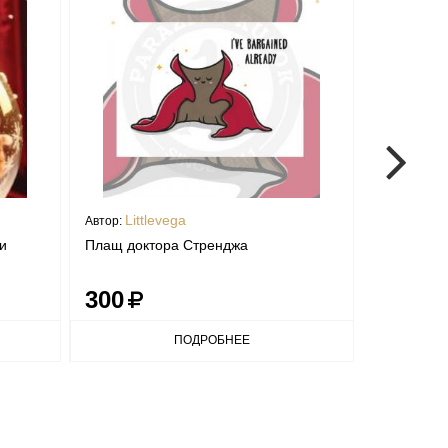
Littlevega
mant
Автор:
Автор:
и
Плащ доктора Стренджа
Открытка "
300
300
ПОДРОБНЕЕ