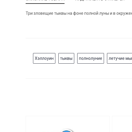
Три зловещие тыквы на фоне полной луны и в окруже
Хэллоуин
тыквы
полнолуние
летучие м