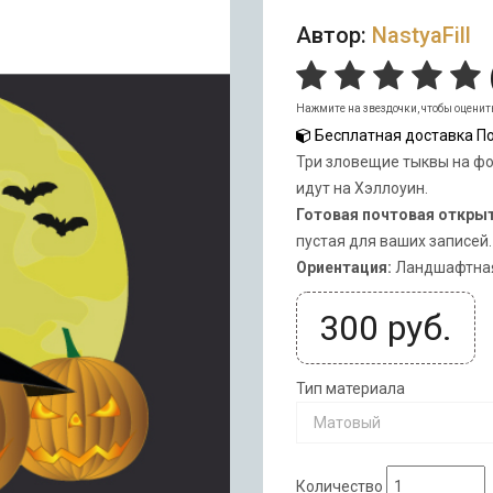
Автор:
NastyaFill
Нажмите на звездочки, чтобы оценит
Бесплатная доставка По
Три зловещие тыквы на фо
идут на Хэллоуин.
Готовая почтовая откры
пустая для ваших записей.
Ориентация:
Ландшафтная
300
руб.
Тип материала
Матовый
Количество