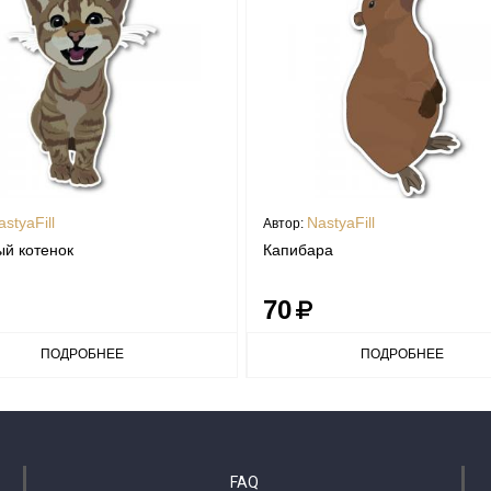
styaFill
NastyaFill
Автор:
й котенок
Капибара
70
ПОДРОБНЕЕ
ПОДРОБНЕЕ
FAQ