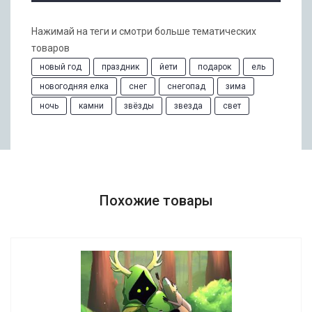
Нажимай на теги и смотри больше тематических
товаров
новый год
праздник
йети
подарок
ель
новогодняя елка
снег
снегопад
зима
ночь
камни
звёзды
звезда
свет
Похожие товары