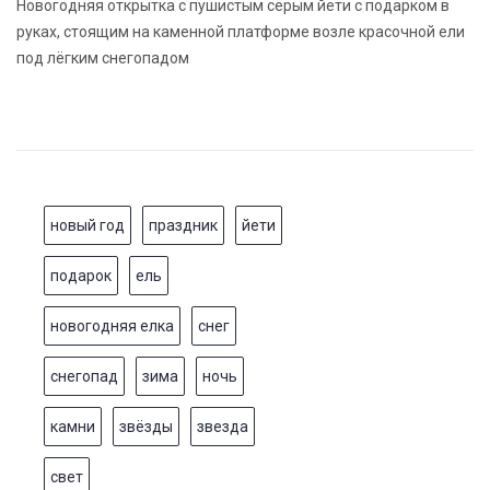
Новогодняя открытка с пушистым серым йети с подарком в
руках, стоящим на каменной платформе возле красочной ели
под лёгким снегопадом
новый год
праздник
йети
подарок
ель
новогодняя елка
снег
снегопад
зима
ночь
камни
звёзды
звезда
свет