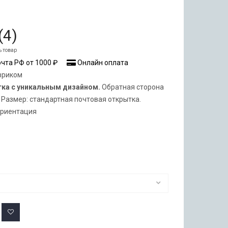
(
4
)
ь товар
чта РФ от 1000 ₽
Онлайн оплата
вриком
тка с уникальным дизайном.
Обратная сторона
 Размер: стандартная почтовая открытка.
ориентация