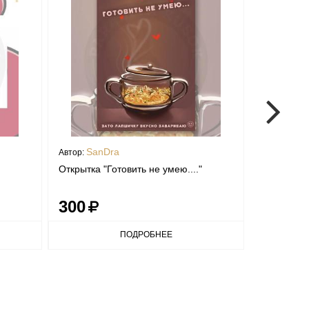
SanDra
mant
Автор:
Автор:
Открытка "Готовить не умею...."
Открытка "
300
300
ПОДРОБНЕЕ