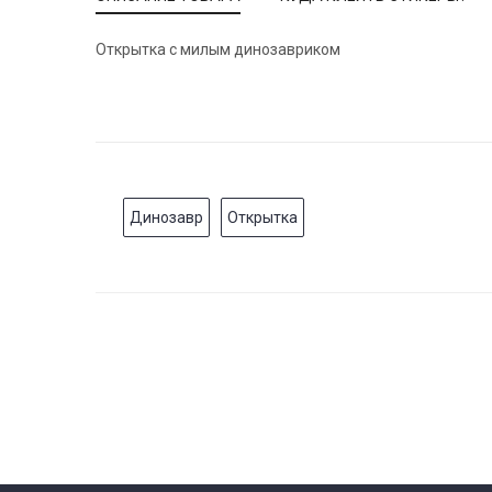
Открытка с милым динозавриком
Динозавр
Открытка