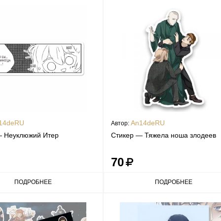
14deRU
An14deRU
Автор:
— Неуклюжий Итер
Стикер — Тяжела ноша злодеев
70
ПОДРОБНЕЕ
ПОДРОБНЕЕ