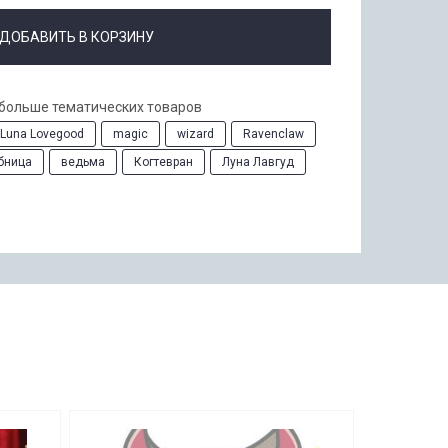
ДОБАВИТЬ В КОРЗИНУ
 больше тематических товаров
Luna Lovegood
magic
wizard
Ravenclaw
бница
ведьма
Когтевран
Луна Лавгуд