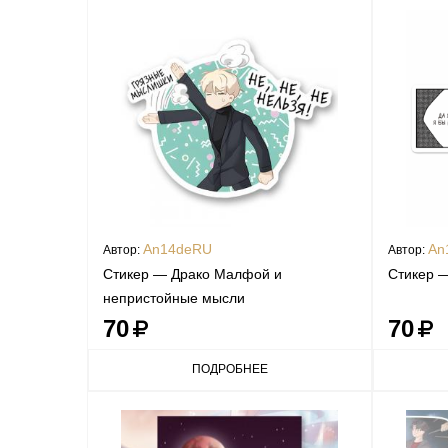
An14deRU
An
Автор:
Автор:
Стикер — Драко Малфой и
Стикер 
непристойные мысли
70
70
ПОДРОБНЕЕ