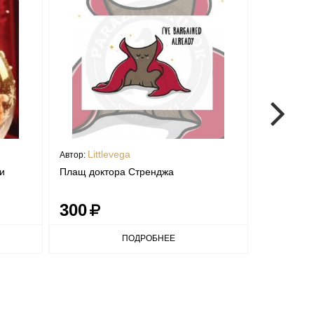
Littlevega
mant
Автор:
Автор:
и
Плащ доктора Стренджа
Открытка "
300
300
ПОДРОБНЕЕ