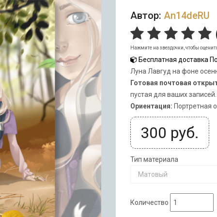
Автор:
An14deRU
Нажмите на звездочки, чтобы оценит
Бесплатная доставка По
Луна Лавгуд на фоне осен
Готовая почтовая откры
пустая для ваших записей.
Ориентация:
Портретная 
300
руб.
Тип материала
Матовый
Количество