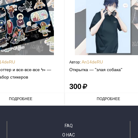
14deRU
An14deRU
Автор:
оттер и все-все-все ϟ» —
Открытка — "злая собака"
абор стикеров
300
ПОДРОБНЕЕ
ПОДРОБНЕЕ
FAQ
О НАС