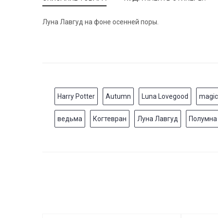
Луна Лавгуд на фоне осенней поры.
Harry Potter
Autumn
Luna Lovegood
magic
ведьма
Когтевран
Луна Лавгуд
Полумна