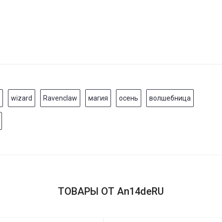
wizard
Ravenclaw
магия
осень
волшебница
ТОВАРЫ ОТ An14deRU