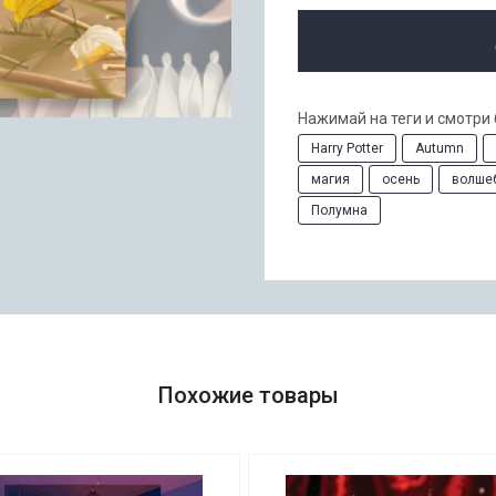
Нажимай на теги и смотри
Harry Potter
Autumn
магия
осень
волше
Полумна
Похожие товары