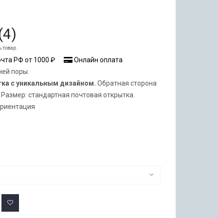
(
4
)
ь товар
чта РФ от 1000 ₽
Онлайн оплата
ней поры.
тка с уникальным дизайном.
Обратная сторона
 Размер: стандартная почтовая открытка.
ориентация