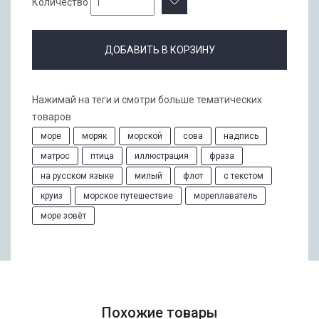
Количество
ДОБАВИТЬ В КОРЗИНУ
Нажимай на теги и смотри больше тематических
товаров
море
моряк
морской
сова
надпись
матрос
птица
иллюстрация
фраза
на русском языке
милый
флот
с текстом
круиз
морское путешествие
мореплаватель
море зовёт
Похожие товары