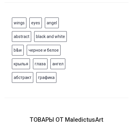
wings
eyes
angel
abstract
black and white
b&w
черное и белое
крылья
глаза
ангел
абстракт
графика
ТОВАРЫ ОТ MaledictusArt