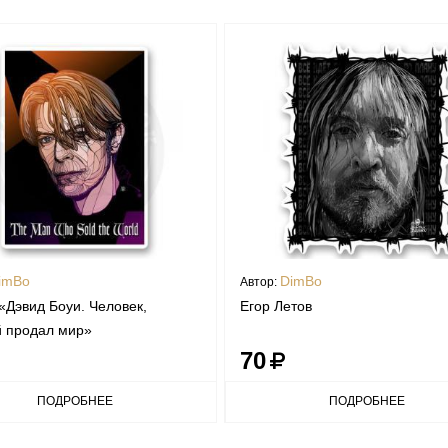
imBo
DimBo
Автор:
«Дэвид Боуи. Человек,
Егор Летов
й продал мир»
70
ПОДРОБНЕЕ
ПОДРОБНЕЕ