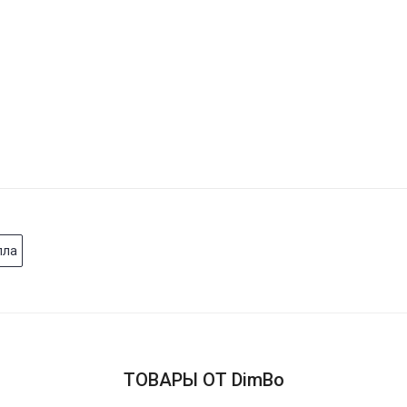
лла
ТОВАРЫ ОТ DimBo