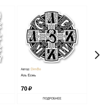
DimBo
Dim
Автор:
Автор:
Азъ Есмь
Фли
70
70
ПОДРОБНЕЕ