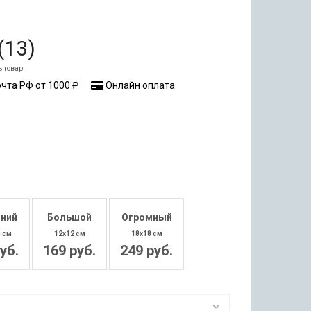
(
13
)
ь товар
чта РФ от 1000 ₽
Онлайн оплата
ний
Большой
Огромный
0 см
12x12 см
18x18 см
уб.
169 руб.
249 руб.