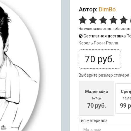
Автор:
DimBo
Нажмите на звездочки, чтобы оценит
Бесплатная доставка По
Король Рок-н-Ролла
70
руб.
Выберите размер стикера
Маленький
Сред
6x7 см
10x1
70 руб.
99 р
Тип материала
Матовый