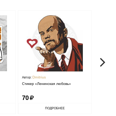
Dmitrius
oksa
Автор:
Автор:
Стикер «Ленинская любовь»
Стикер "Т
шрамом"
70
70
ПОДРОБНЕЕ