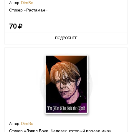
DimBo
Автор:
Стикер «Растаман»
70
ПОДРОБНЕЕ
DimBo
Автор:
Стикер «Дэвид Боуи. Человек, который продал мир»