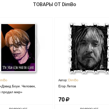
ТОВАРЫ ОТ DimBo
imBo
DimBo
Автор:
«Дэвид Боуи. Человек,
Егор Летов
й продал мир»
70