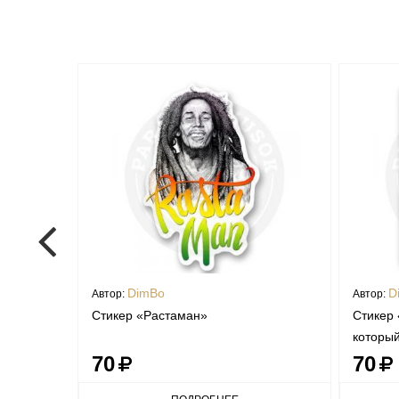
DimBo
D
Автор:
Автор:
en
Стикер «Растаман»
Стикер 
которы
70
70