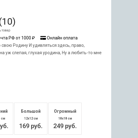
(
10
)
ь товар
чта РФ от 1000 ₽
Онлайн оплата
 свою Родину И удивляться здесь, право,
на уж слепая, глухая уродина, Ну а любить-то мне
ний
Большой
Огромный
0 см
12x12 см
18x18 см
уб.
169 руб.
249 руб.