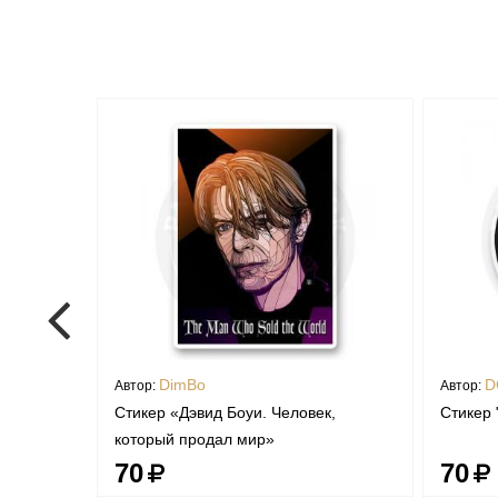
DimBo
D
Автор:
Автор:
Стикер «Дэвид Боуи. Человек,
Стикер 
который продал мир»
70
70