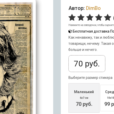
Автор:
DimBo
Нажмите на звездочки, чтобы оценит
Бесплатная доставка По
Как ненавижу, так и люблю
товарищи, нечему. Такая о
больше и нечего.
70
руб.
Выберите размер стикера
Маленький
Сред
6x7 см
10x1
70 руб.
99 р